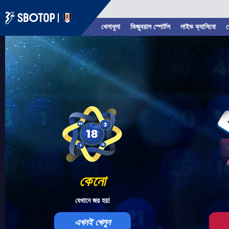
খেলাধুলা
ভিজ্যুয়াল স্পোর্টস
লাইভ ক্যাসিনো
গ
কেনো
যেখানে জয় হয়!
এখনই খেলুন